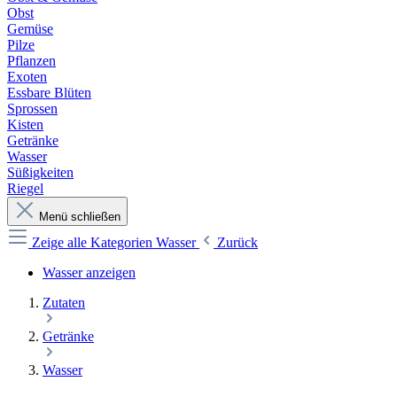
Obst
Gemüse
Pilze
Pflanzen
Exoten
Essbare Blüten
Sprossen
Kisten
Getränke
Wasser
Süßigkeiten
Riegel
Menü schließen
Zeige alle Kategorien
Wasser
Zurück
Wasser anzeigen
Zutaten
Getränke
Wasser