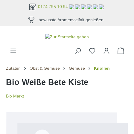
alt springen
0174 795 10 94
bewusste Aromenvielfalt genießen
Zutaten
Obst & Gemüse
Gemüse
Knollen
Bio Weiße Bete Kiste
Bio Markt
Bildergalerie überspringen