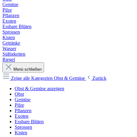
Gemüse
Pilze
Pflanzen
Exoten
Essbare Blüten
Sprossen
Kisten
Getränke
Wasser
Süßigkeiten
Riegel
Menü schließen
Zeige alle Kategorien
Obst & Gemüse
Zurück
Obst & Gemüse anzeigen
Obst
Gemüse
Pilze
Pflanzen
Exoten
Essbare Blüten
Sprossen
Kisten