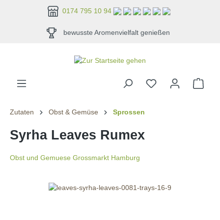
alt springen
0174 795 10 94
bewusste Aromenvielfalt genießen
Zutaten
Obst & Gemüse
Sprossen
Syrha Leaves Rumex
Obst und Gemuese Grossmarkt Hamburg
Bildergalerie überspringen