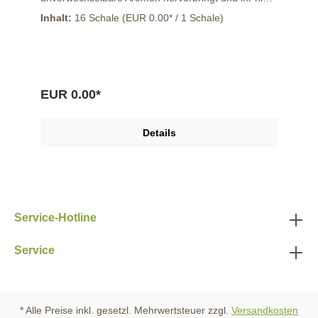
bestellen könnt. Genießt die verschiedenen Sorten
Inhalt:
16 Schale
(EUR 0.00* / 1 Schale)
bei einem veganen Buffet mit eurer Familie oder
Freunden. Eine Kiste ist sehr ergiebig und sollte
zügig verarbeitet werden. Die Kresse sollte gekühlt
gelagert werden. Herkunft: Niederlande.
Handelsklasse: I
EUR 0.00*
Details
Service-Hotline
Service
* Alle Preise inkl. gesetzl. Mehrwertsteuer zzgl.
Versandkosten