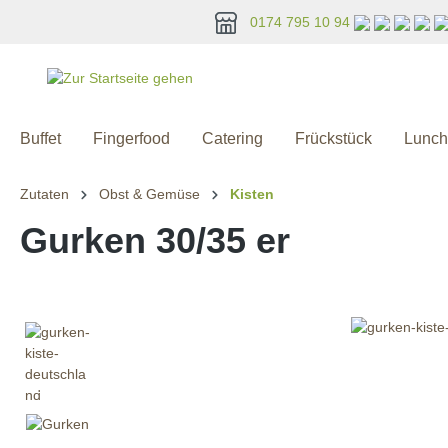
springen
Zur Hauptnavigation springen
0174 795 10 94
Buffet
Fingerfood
Catering
Frückstück
Lunch
Zutaten
Obst & Gemüse
Kisten
Gurken 30/35 er
Bildergalerie überspringen