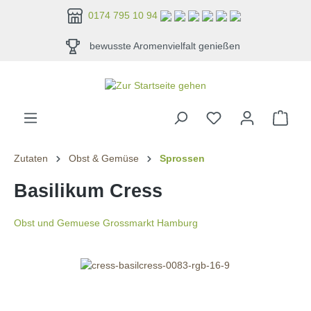
alt springen
0174 795 10 94
bewusste Aromenvielfalt genießen
Zutaten
Obst & Gemüse
Sprossen
Basilikum Cress
Obst und Gemuese Grossmarkt Hamburg
Bildergalerie überspringen