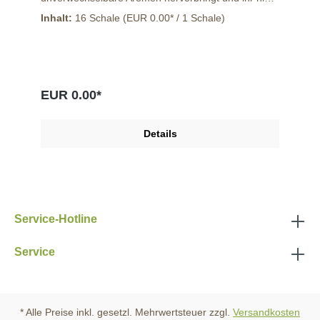
bestellen könnt. Genießt die verschiedenen Sorten
Inhalt:
16 Schale
(EUR 0.00* / 1 Schale)
bei einem veganen Buffet mit eurer Familie oder
Freunden. Eine Kiste ist sehr ergiebig und sollte
zügig verarbeitet werden. Die Kresse sollte gekühlt
gelagert werden. Herkunft: Niederlande.
Handelsklasse: I
EUR 0.00*
Details
Service-Hotline
Service
* Alle Preise inkl. gesetzl. Mehrwertsteuer zzgl.
Versandkosten