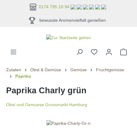
alt springen
0174 795 10 94
bewusste Aromenvielfalt genießen
Zutaten
Obst & Gemüse
Gemüse
Fruchtgemüse
Paprika
Paprika Charly grün
Obst und Gemuese Grossmarkt Hamburg
Bildergalerie überspringen