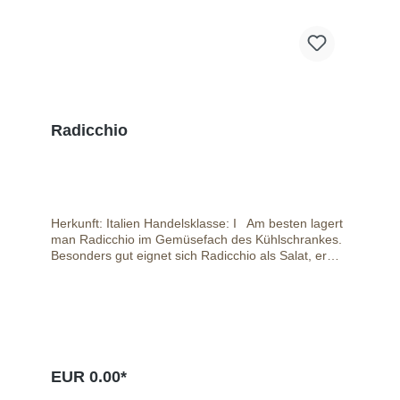
Radicchio
Herkunft: Italien Handelsklasse: I Am besten lagert
man Radicchio im Gemüsefach des Kühlschrankes.
Besonders gut eignet sich Radicchio als Salat, er
sieht nicht nur schön aus, sondern schmeckt auch
noch fabelhaft.
EUR 0.00*