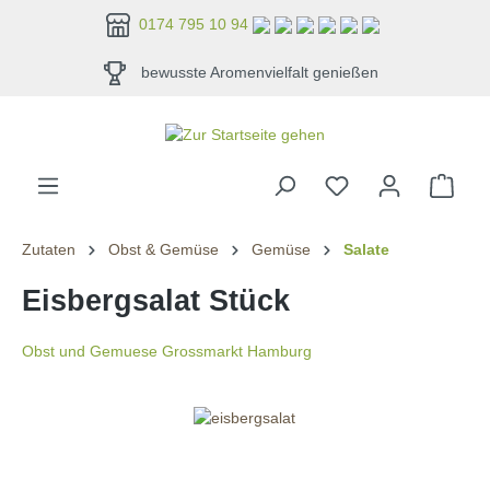
alt springen
0174 795 10 94
bewusste Aromenvielfalt genießen
Zutaten
Obst & Gemüse
Gemüse
Salate
Eisbergsalat Stück
Obst und Gemuese Grossmarkt Hamburg
Bildergalerie überspringen