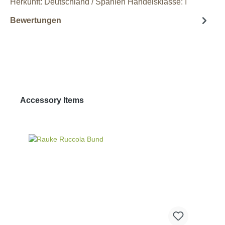
Herkunft: Deutschland / Spanien Handelsklasse: I
Bewertungen
Produktgalerie überspringen
Accessory Items